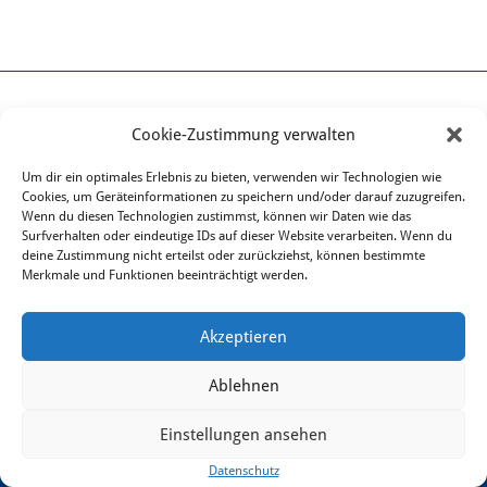
R&R Web GmbH
Cookie-Zustimmung verwalten
Bruck 51 - 4722 Peuerbach
T +43 7276 29901
Um dir ein optimales Erlebnis zu bieten, verwenden wir Technologien wie
office@rundrweb.com
Cookies, um Geräteinformationen zu speichern und/oder darauf zuzugreifen.
Wenn du diesen Technologien zustimmst, können wir Daten wie das
Surfverhalten oder eindeutige IDs auf dieser Website verarbeiten. Wenn du
deine Zustimmung nicht erteilst oder zurückziehst, können bestimmte
Merkmale und Funktionen beeinträchtigt werden.
Ihr verlässlicher Partner für
Akzeptieren
WEBDESIGN & INTERNET
|
HOSTING & MAIL
|
DOMAIN
|
SSL-ZERTIFIKAT
Ablehnen
Einstellungen ansehen
Datenschutz